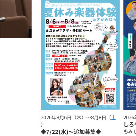
日
）
2026年8月6日（木
）〜8月8日（
土
202
イツ歌曲の森
しろ
曜日
曜日
曜日
）
◆7/22(水)～追加募集◆
もみ