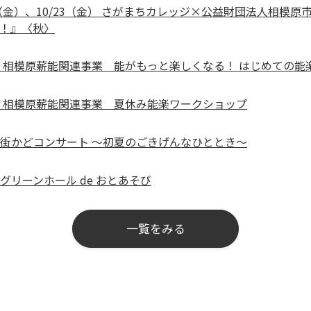
9（金）、10/23（金） さがまちカレッジ×公益財団法人相模原市民
le！』〈秋〉
日） 相模原薪能関連事業 能がもっと楽しくなる！ はじめての能
日） 相模原薪能関連事業 夏休み能楽ワークショップ
木）街かどコンサート ～初夏のごきげんなひととき～
）グリーンホール de おとあそび
一覧をみる