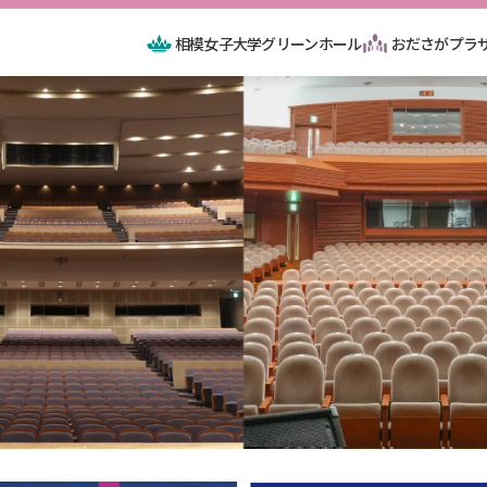
相模女子大学グリーンホール
おださがプラ
amihara Culture Founda
イベント情報