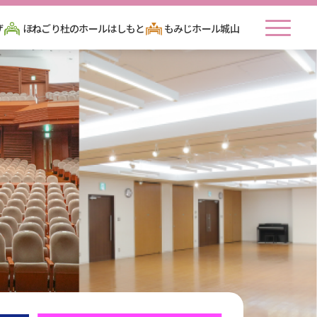
toggle n
ザ
ほねごり杜のホールはしもと
もみじホール城山
tion