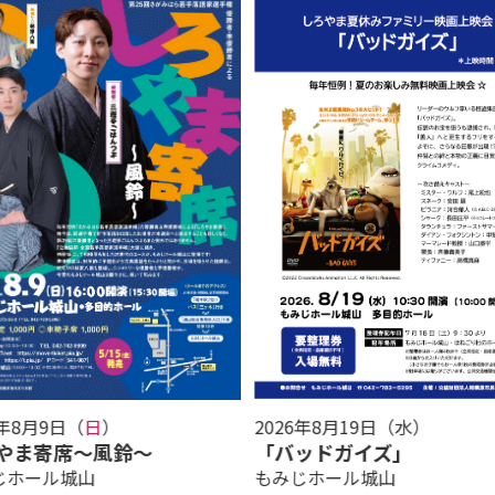
6年8月9日（
日
）
2026年8月19日（水
）
やま寄席～風鈴～
「バッドガイズ」
曜日
じホール城山
もみじホール城山