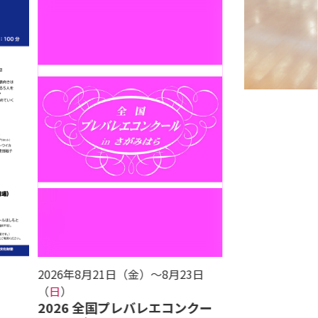
2026年8月21日（金
）〜8月23日
2026年8月23日
夏休み能楽ワ
曜日
曜日
（
日
）
2026 全国プレバレエコンクー
相模女子大学グ
曜日