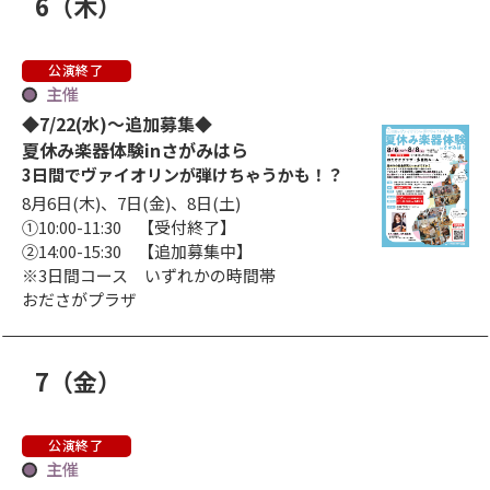
6
（木
）
日
曜日
公演終了
主催
◆7/22(水)～追加募集◆
夏休み楽器体験inさがみはら
3日間でヴァイオリンが弾けちゃうかも！？
8月6日(木)、7日(金)、8日(土)
①10:00-11:30 【受付終了】
②14:00-15:30 【追加募集中】
※3日間コース いずれかの時間帯
おださがプラザ
7
（金
）
日
曜日
公演終了
主催