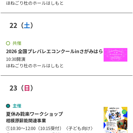
ほねごり杜のホールはしもと
22
（
土
）
日
曜日
共催
2026 全国プレバレエコンクールinさがみはら
10:30開演
ほねごり杜のホールはしもと
23
（
日
）
日
曜日
主催
夏休み能楽ワークショップ
相模原薪能関連事業
①10:30～12:00（10:15受付）〈子ども向け〉