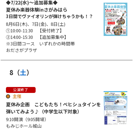
◆7/22(水)～追加募集◆
夏休み楽器体験inさがみはら
3日間でヴァイオリンが弾けちゃうかも！？
8月6日(木)、7日(金)、8日(土)
①10:00-11:30 【受付終了】
②14:00-15:30 【追加募集中】
※3日間コース いずれかの時間帯
おださがプラザ
8
（
土
）
日
曜日
公演終了
主催
夏休み企画 こどもたち！ベヒシュタインを
弾いてみよう♪（中学生以下対象）
9:10開演（9:05開場）
もみじホール城山