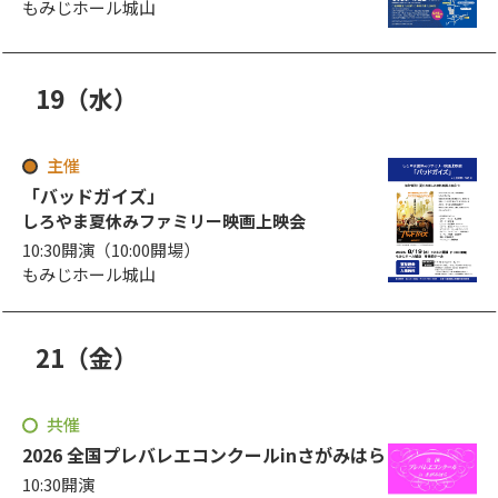
もみじホール城山
19
（水
）
日
曜日
主催
「バッドガイズ」
しろやま夏休みファミリー映画上映会
10:30開演（10:00開場）
もみじホール城山
21
（金
）
日
曜日
共催
2026 全国プレバレエコンクールinさがみはら
10:30開演