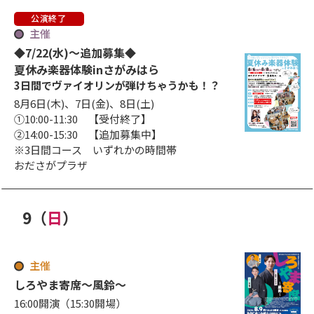
公演終了
主催
◆7/22(水)～追加募集◆
夏休み楽器体験inさがみはら
3日間でヴァイオリンが弾けちゃうかも！？
8月6日(木)、7日(金)、8日(土)
①10:00-11:30 【受付終了】
②14:00-15:30 【追加募集中】
※3日間コース いずれかの時間帯
おださがプラザ
9
（
日
）
日
曜日
主催
しろやま寄席～風鈴～
16:00開演（15:30開場）