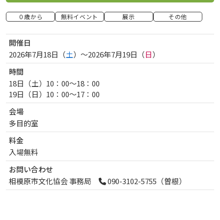
０歳から
無料イベント
展示
その他
開催日
2026年7月18日（
土
）〜2026年7月19日（
日
）
曜日
曜日
時間
18日（土）10：00～18：00
19日（日）10：00～17：00
会場
多目的室
料金
入場無料
お問い合わせ
相模原市文化協会 事務局
090-3102-5755（曽根）