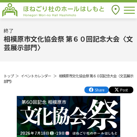
togg
アクセス
ほねごり杜のホールはしもと Honegori
Mori-no Hall Hashimoto
終了
相模原市文化協会祭 第６０回記念大会〈文
芸展示部門〉
トップ
イベントカレンダー
相模原市文化協会祭 第６０回記念大会〈文芸展示
部門〉
Share
Post