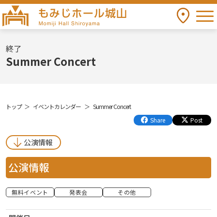
togg
アクセス
もみじホール城山 Momiji Hall Shiroyama
終了
Summer Concert
トップ
イベントカレンダー
Summer Concert
Share
Post
公演情報
公演情報
無料イベント
発表会
その他