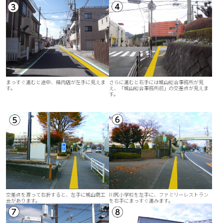
まっすぐ進むと途中、精肉店が左手に見えま
さらに進むと右手には城山総合事務所が見
す。
え、「城山総合事務所前」の交差点が見えま
す。
交差点を渡って右折すると、左手に城山商工
川尻小学校を左手に、ファミリーレストラン
会があります。
を右手にまっすぐ進みます。