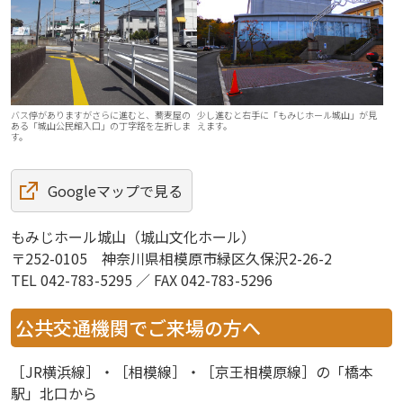
バス停がありますがさらに進むと、蕎麦屋の
少し進むと右手に「もみじホール城山」が見
ある「城山公民館入口」の丁字路を左折しま
えます。
す。
Googleマップで見る
もみじホール城山（城山文化ホール）
〒252-0105 神奈川県相模原市緑区久保沢2-26-2
TEL 042-783-5295 ／ FAX 042-783-5296
公共交通機関でご来場の方へ
［JR横浜線］・［相模線］・［京王相模原線］の「橋本
駅」北口から