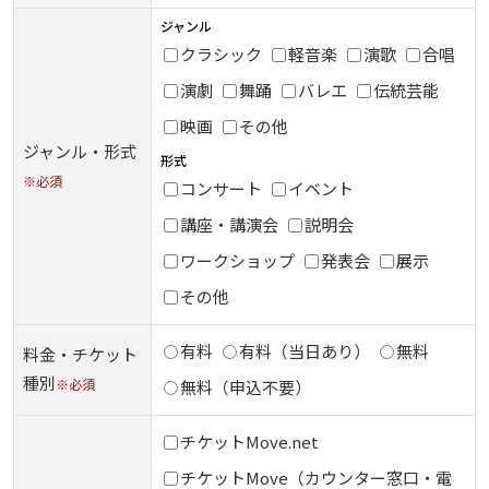
ジャンル
クラシック
軽音楽
演歌
合唱
演劇
舞踊
バレエ
伝統芸能
映画
その他
ジャンル・形式
形式
※必須
コンサート
イベント
講座・講演会
説明会
ワークショップ
発表会
展示
その他
有料
有料（当日あり）
無料
料金・チケット
種別
※必須
無料（申込不要）
チケットMove.net
チケットMove（カウンター窓口・電