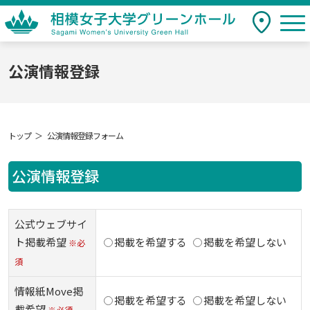
togg
アクセス
相模女子大学グリーンホール Sagami
Women's University Green Hall
公演情報登録
トップ
公演情報登録フォーム
公演情報登録
公式ウェブサイ
ト掲載希望
掲載を希望する
掲載を希望しない
※必
須
情報紙Move掲
掲載を希望する
掲載を希望しない
載希望
※必須