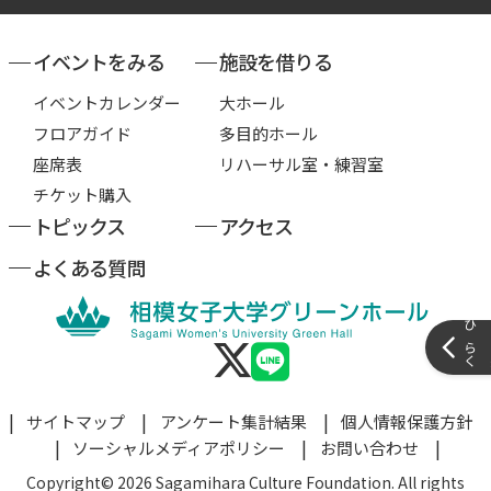
イベントをみる
施設を借りる
イベントカレンダー
大ホール
フロアガイド
多目的ホール
座席表
リハーサル室・練習室
チケット購入
トピックス
アクセス
よくある質問
サイドメ
サイトマップ
アンケート集計結果
個人情報保護方針
ソーシャルメディアポリシー
お問い合わせ
Copyright© 2026 Sagamihara Culture Foundation. All rights