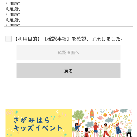
利用規約
利用規約
利用規約
利用規約
利用規約
利用規約
利用規約
【利用目的】【確認事項】を確認、了承しました。
利用規約
利用規約
利用規約
利用規約
利用規約
利用規約
利用規約
利用規約
利用規約
利用規約
利用規約
利用規約
利用規約
利用規約
利用規約
利用規約
利用規約
利用規約