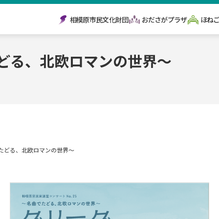
相模原市民文化財団
おださがプラザ
ほね
Women's University Gre
たどる、北欧ロマンの世界～
でたどる、北欧ロマンの世界～