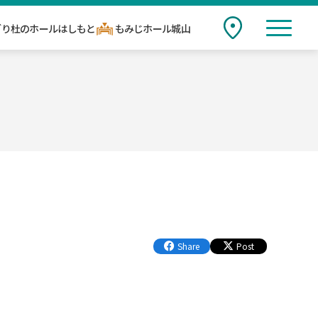
toggle n
ごり杜のホールはしもと
もみじホール城山
アクセス
en Hall
Share
Post