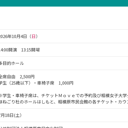
2026年10月4日（
日
）
曜日
14:00開演 13:15開場
多目的ホール
全席自由 2,500円
学生（25歳以下）・車椅子席 1,000円
※学生・車椅子席は、チケットＭｏｖｅでの予約及び相模女子大学
ほねごり杜のホールはしもと、相模原市民会館の各チケット・カウ
7月18日(土）