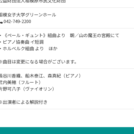
公益財団法人相模原市民文化財団
相模女子大学グリーンホール
042-749-2200
・《ペール・ギュント》組曲より 朝／山の魔王の宮殿にて
・ピアノ協奏曲 イ短調
・ホルベルク組曲 より ほか
※曲目は変更になる場合がございます。
長谷川香織、船木泰江、森真紀（ピアノ）
武内美穂（フルート）
片野可八子（ヴァイオリン）
※出演者による解説付き