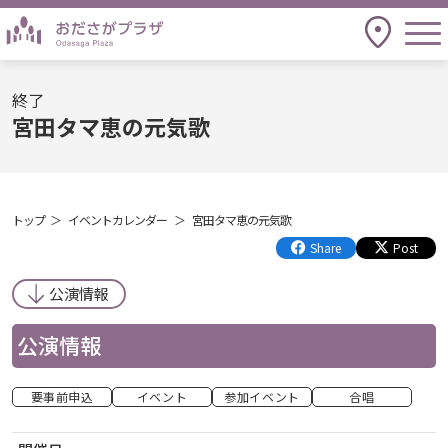
togg
アクセス
終了
宮田タマ恵の元気歌
トップ
イベントカレンダー
宮田タマ恵の元気歌
Share
Post
公演情報
公演情報
要事前申込
イベント
参加イベント
合唱