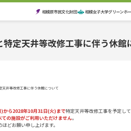
相模原市民文化財団
相模女子大学グリーンホ
ri Mori-no Hall Hashimo
と特定天井等改修工事に伴う休館
定天井等改修工事に伴う休館について
日)から2028年10月31日(火)まで
特定天井等改修工事を予定して
べての施設がご利用いただけません
。
のほどお願い申し上げます。