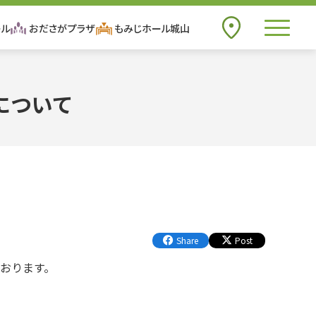
toggle n
ール
おださがプラザ
もみじホール城山
アクセス
to
について
Share
Post
おります。