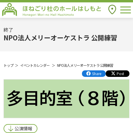
togg
アクセス
ほねごり杜のホールはしもと Honegori
Mori-no Hall Hashimoto
終了
NPO法人メリーオーケストラ 公開練習
トップ
イベントカレンダー
NPO法人メリーオーケストラ 公開練習
Share
Post
公演情報