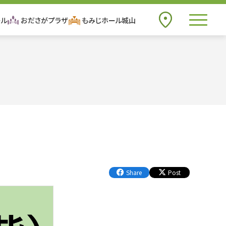
toggle n
ール
おださがプラザ
もみじホール城山
アクセス
to
Share
Post