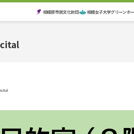
相模原市民文化財団
相模女子大学グリーンホ
ri Mori-no Hall Hashimo
cital
cital