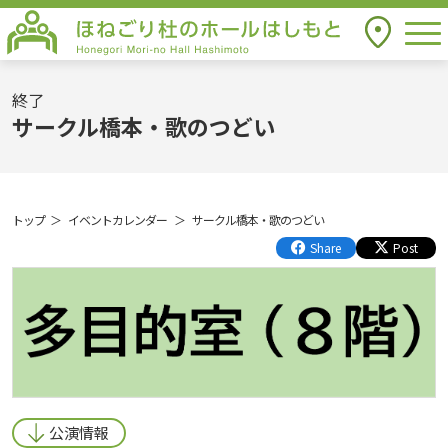
togg
アクセス
ほねごり杜のホールはしもと Honegori
Mori-no Hall Hashimoto
終了
サークル橋本・歌のつどい
トップ
イベントカレンダー
サークル橋本・歌のつどい
Share
Post
公演情報