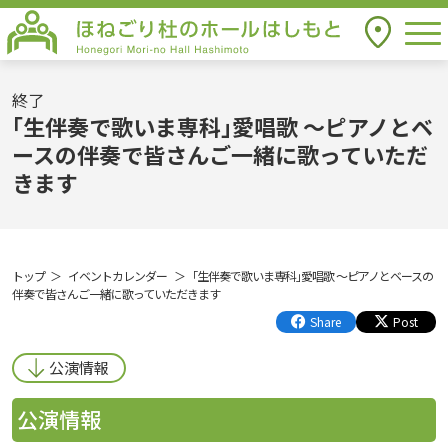
togg
アクセス
ほねごり杜のホールはしもと Honegori
Mori-no Hall Hashimoto
終了
｢生伴奏で歌いま専科｣愛唱歌 ～ピアノとベ
ースの伴奏で皆さんご一緒に歌っていただ
きます
トップ
イベントカレンダー
｢生伴奏で歌いま専科｣愛唱歌 ～ピアノとベースの
伴奏で皆さんご一緒に歌っていただきます
Share
Post
公演情報
公演情報