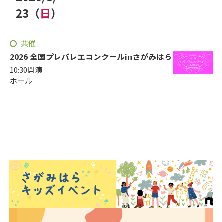
年
月
23
（
日
）
日
曜日
共催
2026 全国プレバレエコンクールinさがみはら
10:30開演
ホール