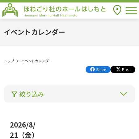
togg
アクセス
ほねごり杜のホールはしもと Honegori
Mori-no Hall Hashimoto
イベントカレンダー
トップ
イベントカレンダー
Share
Post
絞り込み
2026
/
8
/
年
月
21
（金
）