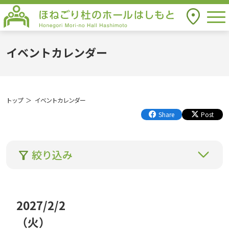
togg
アクセス
ほねごり杜のホールはしもと Honegori
Mori-no Hall Hashimoto
イベントカレンダー
トップ
イベントカレンダー
Share
Post
絞り込み
2027
/
2
/
2
年
月
日
（火
）