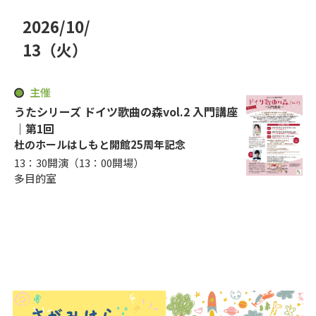
2026
/
10
/
年
月
13
（火
）
日
曜日
主催
うたシリーズ ドイツ歌曲の森vol.2 入門講座
｜第1回
杜のホールはしもと開館25周年記念
13：30開演（13：00開場）
多目的室