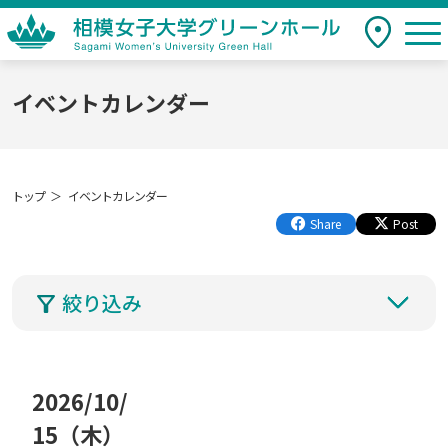
togg
アクセス
相模女子大学グリーンホール Sagami
Women's University Green Hall
イベントカレンダー
トップ
イベントカレンダー
Share
Post
絞り込み
2026
/
10
/
年
月
15
（木
）