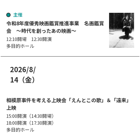
日
曜日
主催
令和8年度優秀映画鑑賞推進事業 名画鑑賞
会 ～時代を創ったあの映画～
12:10開場 12:30開演
多目的ホール
2026
/
8
/
年
月
14
（金
）
日
曜日
相模原事件を考える上映会「えんとこの歌」＆「遠来」
上映
15:00開演（14:30開場）
18:00開演（17:30開演）
多目的ホール